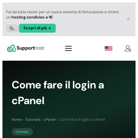
Fai da beta tester per un nuovo sistema di fatturazione e ottieni
un
hosting condiviso a 1€
Scopri di più
.
Come fare il login a
cPanel
Home
»
Tutorials
»
cPanel
»
Come fare il login a cPanel
CPANEL