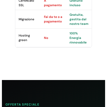
Certificato
A
Gratuito
SSL
pagamento
incluso
Gratuita,
Fai da te o a
Migrazione
gestita dal
pagamento
nostro team
100%
Hosting
No
Energia
green
rinnovabile
OFFERTA SPECIALE