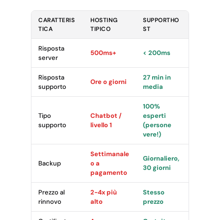
CARATTERIS
HOSTING
SUPPORTHO
TICA
TIPICO
ST
Risposta
500ms+
< 200ms
server
Risposta
27 min in
Ore o giorni
supporto
media
100%
Tipo
Chatbot /
esperti
supporto
livello 1
(persone
vere!)
Settimanale
Giornaliero,
Backup
o a
30 giorni
pagamento
Prezzo al
2-4x più
Stesso
rinnovo
alto
prezzo