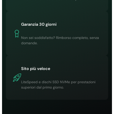
Garanzia 30 giorni
Non sei soddisfatto? Rimborso completo, senza
domande.
Sito più veloce
LiteSpeed e dischi SSD NVMe per prestazioni
superiori dal primo giorno.