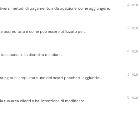
4 min
 diversi metodi di pagamento a disposizione, come aggiungere…
2 min
viene accreditato e come può essere utilizzato per…
4 min
l tuo account. La disdetta dei piani…
3 min
osting puoi acquistare uno dei nostri pacchetti aggiuntivi…
5 min
a tua area clienti o hai intenzione di modificare…