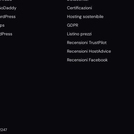
 GoDaddy
Certificazioni
ordPress
Hosting sostenibile
tps
GDPR
dPress
Listino prezzi
Recensioni TrustPilot
Recensioni HostAdvice
Recensioni Facebook
02247