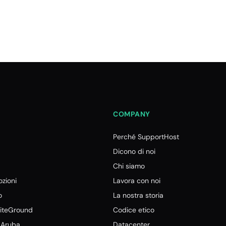
COMPANY
Perché SupportHost
Dicono di noi
Chi siamo
zioni
Lavora con noi
o
La nostra storia
SiteGround
Codice etico
d Aruba
Datacenter