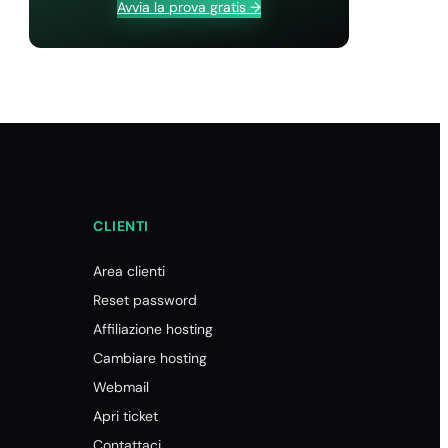
Avvia la prova gratis →
Hostinger
Richiedere EPP Code/Auth Code a
IONOS
Richiedere EPP Code/Auth Code a
Keliweb
Richiedere EPP Code/Auth Code a
Netsons
Richiedere EPP Code/Auth Code a OVH
Richiedere EPP Code/Auth Code a
CLIENTI
Register
Richiedere EPP Code/Auth Code a
Area clienti
Tophost
Reset password
Richiedere EPP Code/Auth Code ad
Aruba
Affiliazione hosting
Richiedere EPP Code/Auth-Code a
Cambiare hosting
Host.it
Webmail
Richiedere EPP Code/Auth-Code a
Apri ticket
SiteGround
Contattaci