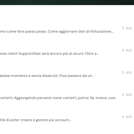
3 min
ediamo come fare passo passo. Come aggiornare dati di fatturazione…
6 min
’area clienti SupportHost sarà ancora più al sicuro. Oltre a…
3 min
alsiasi momento e senza disservizi. Puoi passare da un…
2 min
contatti. Aggiungendo persone come contatti, potrai: Se, invece, vuoi…
4 min
bilità di poter creare e gestire più account…