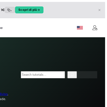
a 1€
.
Scopri di più
ne
Search
iviso
,
ade.