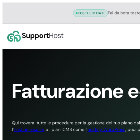
Fai da beta test
POSTI LIMITATI
Vai
al
contenuto
Fatturazione e
Qui troverai tutte le procedure per la gestione del tuo piano dall
l’
hosting reseller
e i piani CMS come l’
hosting WordPress
, puoi 