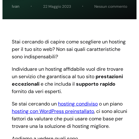
su
Ivan
22 Maggio 2023
Nessun commento
Come
scegli
un
hostin
Stai cercando di capire come scegliere un hosting
per il tuo sito web? Non sai quali caratteristiche
sono indispensabili?
Individuare un hosting affidabile vuol dire trovare
un servizio che garantisca al tuo sito
prestazioni
eccezionali
e che includa il
supporto rapido
fornito da veri esperti.
Se stai cercando un
hosting condiviso
o un piano
hosting con WordPress preinstallato
, ci sono alcuni
fattori da valutare che puoi usare come base per
trovare una la soluzione di hosting migliore.
Andiamo a vedere quali sono.