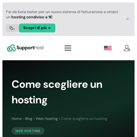
Fai da beta tester per un nuovo sistema di fatturazione e ottieni
un
hosting condiviso a 1€
Scopri di più
.
Come scegliere un
hosting
Home
»
Blog
»
Web Hosting
»
Come scegliere un hosting
WEB HOSTING