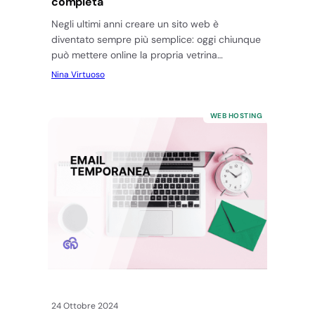
completa
Negli ultimi anni creare un sito web è
diventato sempre più semplice: oggi chiunque
può mettere online la propria vetrina
personale o aziendale senza conoscere…
Nina Virtuoso
WEB HOSTING
24 Ottobre 2024