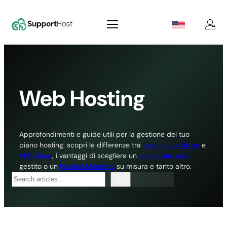
Vai
al
contenuto
Web Hosting
Approfondimenti e guide utili per la gestione del tuo
piano hosting: scopri le differenze tra
hosting condiviso
e
VPS cloud
, i vantaggi di scegliere un
server dedicato
gestito o un
hosting Magento
su misura e tanto altro.
Search