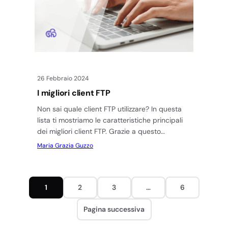
26 Febbraio 2024
I migliori client FTP
Non sai quale client FTP utilizzare? In questa
lista ti mostriamo le caratteristiche principali
dei migliori client FTP. Grazie a questo
confronto potrai trovare facilmente…
Maria Grazia Guzzo
1
2
3
…
6
Pagina successiva