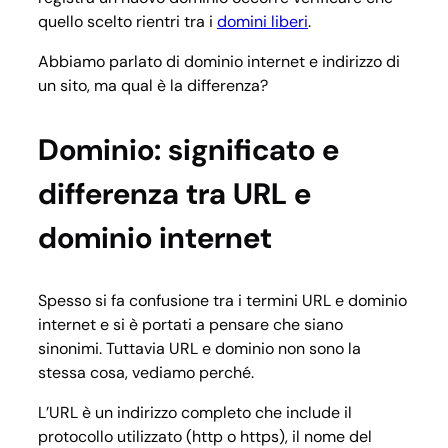
quello scelto rientri tra i
domini liberi
.
Abbiamo parlato di dominio internet e indirizzo di
un sito, ma qual è la differenza?
Dominio: significato e
differenza tra URL e
dominio internet
Spesso si fa confusione tra i termini URL e dominio
internet e si è portati a pensare che siano
sinonimi. Tuttavia URL e dominio non sono la
stessa cosa, vediamo perché.
L’URL è un indirizzo completo che include il
protocollo utilizzato (http o https), il nome del