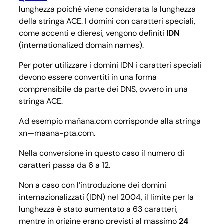
lunghezza poiché viene considerata la lunghezza
della stringa ACE. I domini con caratteri speciali,
come accenti e dieresi, vengono definiti
IDN
(internationalized domain names).
Per poter utilizzare i domini IDN i caratteri speciali
devono essere convertiti in una forma
comprensibile
da parte dei DNS, ovvero in una
stringa ACE.
Ad esempio
mañana.com
corrisponde alla stringa
xn—maana-pta.com.
Nella conversione in questo caso il numero di
caratteri passa da 6 a 12.
Non a caso con l’introduzione dei domini
internazionalizzati (IDN) nel 2004, il limite per la
lunghezza è stato aumentato a 63 caratteri,
mentre in origine erano previsti al massimo
24