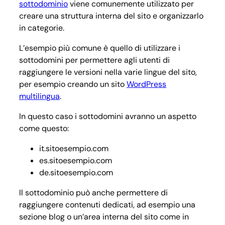
sottodominio
viene comunemente utilizzato per
creare una struttura interna del sito e organizzarlo
in categorie.
L’esempio più comune è quello di utilizzare i
sottodomini per permettere agli utenti di
raggiungere le versioni nella varie lingue del sito,
per esempio creando un sito
WordPress
multilingua
.
In questo caso i sottodomini avranno un aspetto
come questo:
it.sitoesempio.com
es.sitoesempio.com
de.sitoesempio.com
Il sottodominio può anche permettere di
raggiungere contenuti dedicati, ad esempio una
sezione blog o un’area interna del sito come in