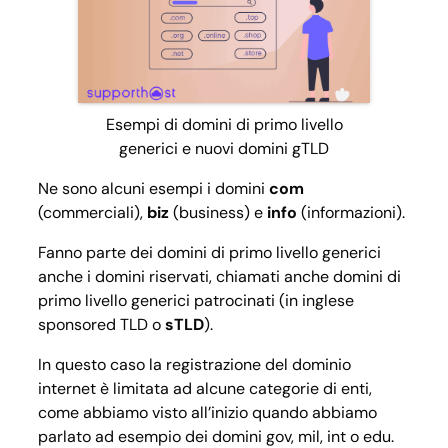
Esempi di domini di primo livello
generici e nuovi domini gTLD
Ne sono alcuni esempi i domini
com
(commerciali),
biz
(business) e
info
(informazioni).
Fanno parte dei domini di primo livello generici
anche i domini riservati, chiamati anche domini di
primo livello generici patrocinati (in inglese
sponsored TLD o
sTLD
).
In questo caso la registrazione del dominio
internet è limitata ad alcune categorie di enti,
come abbiamo visto all’inizio quando abbiamo
parlato ad esempio dei domini gov, mil, int o edu.