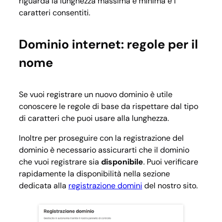
riguarda la lunghezza massima e minima e i
caratteri consentiti.
Dominio internet: regole per il
nome
Se vuoi registrare un nuovo dominio è utile
conoscere le regole di base da rispettare dal tipo
di caratteri che puoi usare alla lunghezza.
Inoltre per proseguire con la registrazione del
dominio è necessario assicurarti che il dominio
che vuoi registrare sia
disponibile
. Puoi verificare
rapidamente la disponibilità nella sezione
dedicata alla
registrazione domini
del nostro sito.