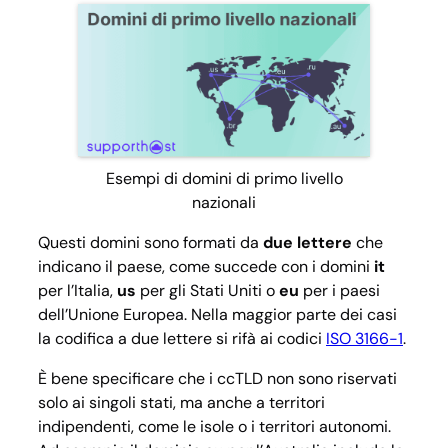
Esempi di domini di primo livello
nazionali
Questi domini sono formati da
due lettere
che
indicano il paese, come succede con i domini
it
per l’Italia,
us
per gli Stati Uniti o
eu
per i paesi
dell’Unione Europea. Nella maggior parte dei casi
la codifica a due lettere si rifà ai codici
ISO 3166-1
.
È bene specificare che i ccTLD non sono riservati
solo ai singoli stati, ma anche a territori
indipendenti, come le isole o i territori autonomi.