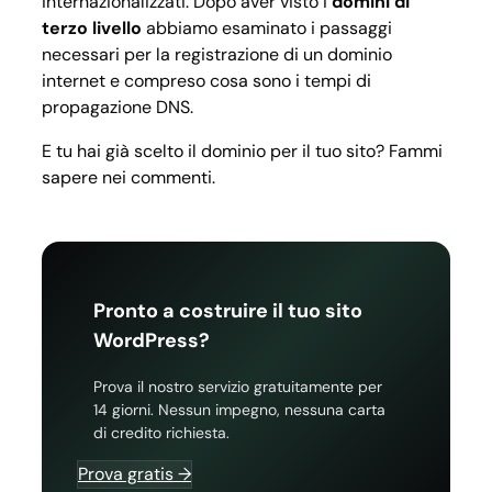
internazionalizzati. Dopo aver visto i
domini di
terzo livello
abbiamo esaminato i passaggi
necessari per la registrazione di un dominio
internet e compreso cosa sono i tempi di
propagazione DNS.
E tu hai già scelto il dominio per il tuo sito? Fammi
sapere nei commenti.
Pronto a costruire il tuo sito
WordPress?
Prova il nostro servizio gratuitamente per
14 giorni. Nessun impegno, nessuna carta
di credito richiesta.
Prova gratis →