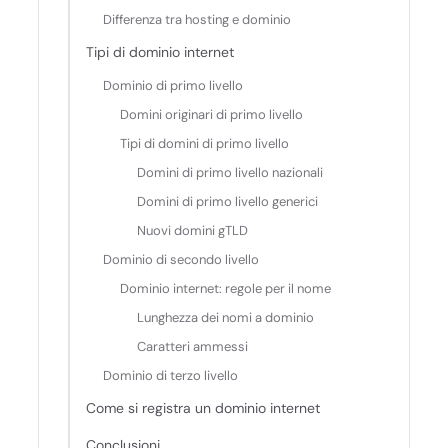
Differenza tra hosting e dominio
Tipi di dominio internet
Dominio di primo livello
Domini originari di primo livello
Tipi di domini di primo livello
Domini di primo livello nazionali
Domini di primo livello generici
Nuovi domini gTLD
Dominio di secondo livello
Dominio internet: regole per il nome
Lunghezza dei nomi a dominio
Caratteri ammessi
Dominio di terzo livello
Come si registra un dominio internet
Conclusioni