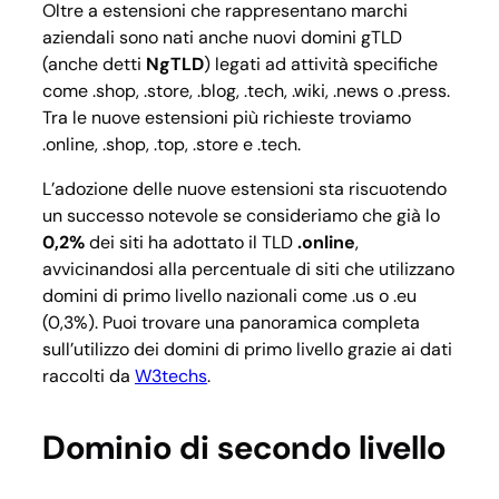
Oltre a estensioni che rappresentano marchi
aziendali sono nati anche nuovi domini gTLD
(anche detti
NgTLD
) legati ad attività specifiche
come .shop, .store, .blog, .tech, .wiki, .news o .press.
Tra le nuove estensioni più richieste troviamo
.online, .shop, .top, .store e .tech.
L’adozione delle nuove estensioni sta riscuotendo
un successo notevole se consideriamo che già lo
0,2%
dei siti ha adottato il TLD
.online
,
avvicinandosi alla percentuale di siti che utilizzano
domini di primo livello nazionali come .us o .eu
(0,3%). Puoi trovare una panoramica completa
sull’utilizzo dei domini di primo livello grazie ai dati
raccolti da
W3techs
.
Dominio di secondo livello