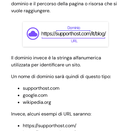
dominio e il percorso della pagina o risorsa che si
vuole raggiungere.
Il dominio invece è la stringa alfanumerica
utilizzata per identificare un sito.
Un nome di dominio sarà quindi di questo tipo:
supporthost.com
google.com
wikipedia.org
Invece, alcuni esempi di URL saranno:
https://supporthost.com/