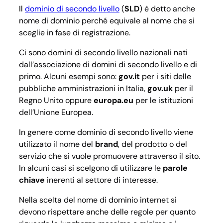
Il
dominio di secondo livello
(
SLD
) è detto anche
nome di dominio perché equivale al nome che si
sceglie in fase di registrazione.
Ci sono domini di secondo livello nazionali nati
dall’associazione di domini di secondo livello e di
primo. Alcuni esempi sono:
gov.it
per i siti delle
pubbliche amministrazioni in Italia,
gov.uk
per il
Regno Unito oppure
europa.eu
per le istituzioni
dell’Unione Europea.
In genere come dominio di secondo livello viene
utilizzato il nome del
brand
, del prodotto o del
servizio che si vuole promuovere attraverso il sito.
In alcuni casi si scelgono di utilizzare le
parole
chiave
inerenti al settore di interesse.
Nella scelta del nome di dominio internet si
devono rispettare anche delle regole per quanto