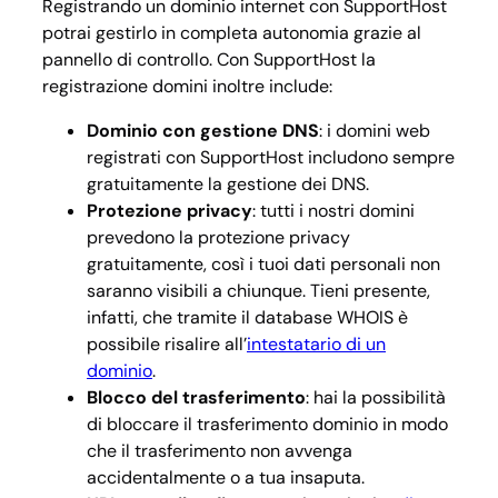
Registrando un dominio internet con SupportHost
potrai gestirlo in completa autonomia grazie al
pannello di controllo. Con SupportHost la
registrazione domini inoltre include:
Dominio con gestione DNS
: i domini web
registrati con SupportHost includono sempre
gratuitamente la gestione dei DNS.
Protezione privacy
: tutti i nostri domini
prevedono la protezione privacy
gratuitamente, così i tuoi dati personali non
saranno visibili a chiunque. Tieni presente,
infatti, che tramite il database WHOIS è
possibile risalire all’
intestatario di un
dominio
.
Blocco del trasferimento
: hai la possibilità
di bloccare il trasferimento dominio in modo
che il trasferimento non avvenga
accidentalmente o a tua insaputa.