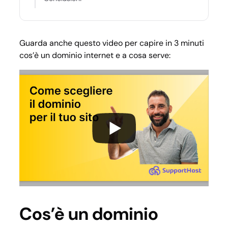
Guarda anche questo video per capire in 3 minuti
cos’è un dominio internet e a cosa serve:
Cos’è un dominio