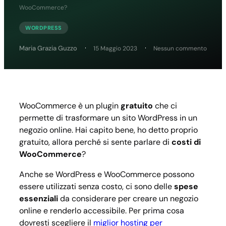
WooCommerce?
WORDPRESS
su
Maria Grazia Guzzo
15 Maggio 2023
Nessun commento
Quant
costa
fare
un
sito
con
WooCommerce è un plugin
gratuito
che ci
WooC
permette di trasformare un sito WordPress in un
negozio online. Hai capito bene, ho detto proprio
gratuito, allora perché si sente parlare di
costi di
WooCommerce
?
Anche se WordPress e WooCommerce possono
essere utilizzati senza costo, ci sono delle
spese
essenziali
da considerare per creare un negozio
online e renderlo accessibile. Per prima cosa
dovresti scegliere il
miglior hosting per