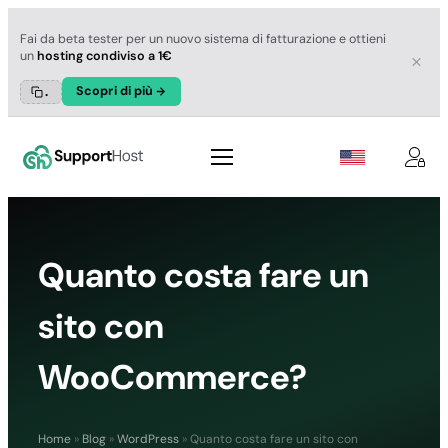
Fai da beta tester per un nuovo sistema di fatturazione e ottieni
un
hosting condiviso a 1€
Scopri di più
.
Quanto costa fare un
sito con
WooCommerce?
Home
»
Blog
»
WordPress
»
Quanto costa fare un sito con