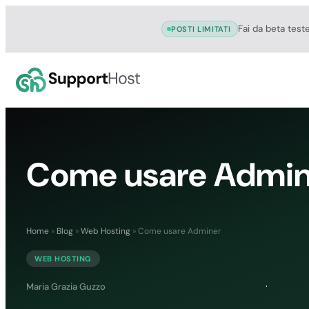
Fai da beta test
POSTI LIMITATI
Come usare Admin
Home
»
Blog
»
Web Hosting
»
Come usare Adminer
WEB HOSTING
Maria Grazia Guzzo