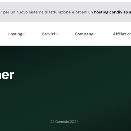
er per un nuovo sistema di fatturazione e ottieni un
hosting condiviso 
Hosting
Servizi
Company
Affiliazio
er
22 Gennaio 2024