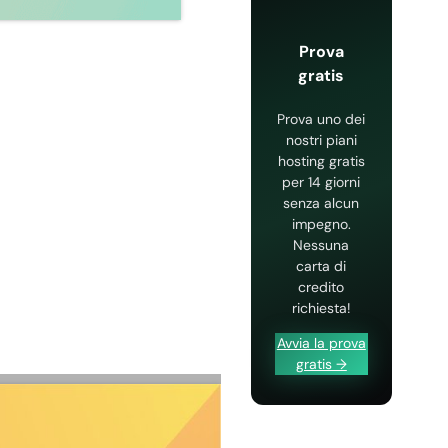
Prova
gratis
Prova uno dei
nostri piani
hosting gratis
per 14 giorni
senza alcun
impegno.
Nessuna
carta di
credito
richiesta!
Avvia la prova
gratis →