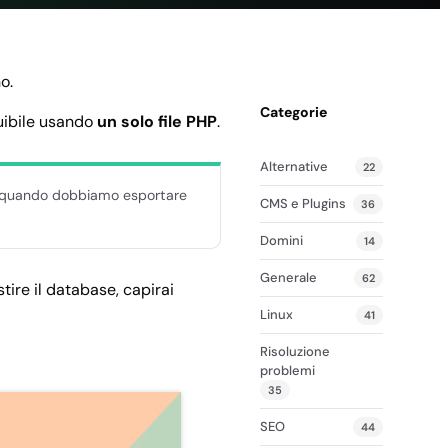
Adminer
o.
Categorie
uibile usando
un solo file PHP
.
Alternative
22
Sia quando dobbiamo esportare
CMS e Plugins
36
Domini
14
Generale
62
ire il database, capirai
Linux
41
Risoluzione
problemi
35
SEO
44