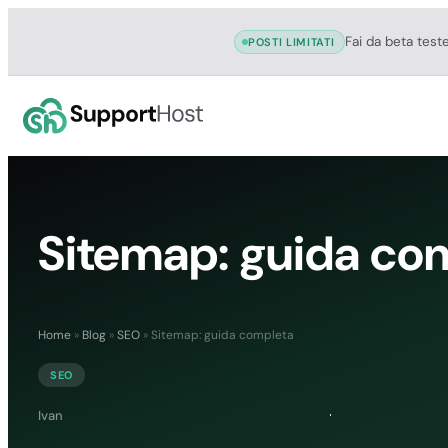
Fai da beta test
POSTI LIMITATI
Sitemap: guida co
Home
»
Blog
»
SEO
»
Sitemap: guida completa
SEO
Ivan