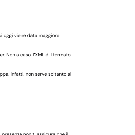
si oggi viene data maggiore
r. Non a caso, l’XML è il formato
pa, infatti, non serve soltanto ai
 presenza non ti assicura che il