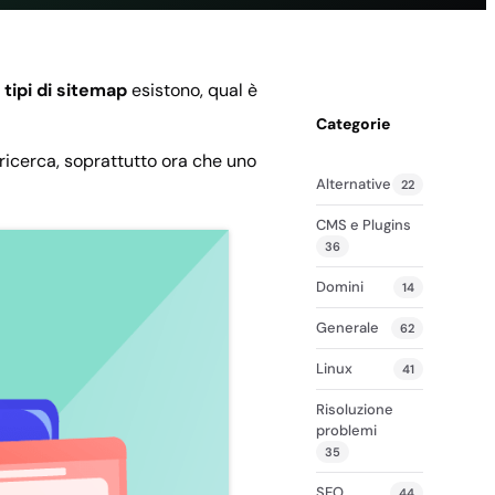
completa
e
tipi di sitemap
esistono, qual è
Categorie
ricerca, soprattutto ora che uno
Alternative
22
CMS e Plugins
36
Domini
14
Generale
62
Linux
41
Risoluzione
problemi
35
SEO
44