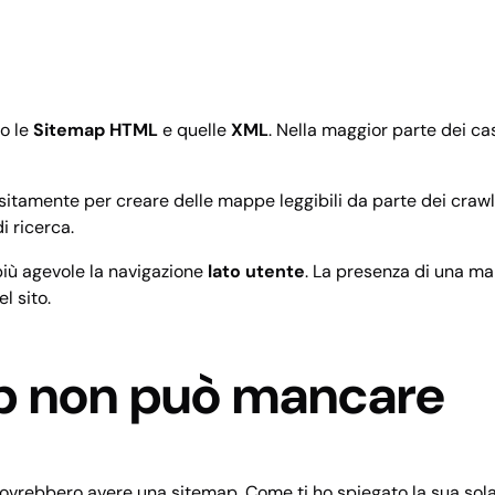
no le
Sitemap HTML
e quelle
XML
. Nella maggior parte dei ca
positamente per creare delle mappe
leggibili
da parte dei crawle
i ricerca.
 più agevole la navigazione
lato utente
. La presenza di una map
l sito.
map non può mancare
o dovrebbero avere una sitemap. Come ti ho spiegato la sua sola