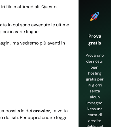
tri file multimediali. Questo
data in cui sono avvenute le ultime
ioni in varie lingue.
Prova
gratis
magini, ma vedremo più avanti in
Prova uno
dei nostri
piani
hosting
gratis per
14 giorni
senza
alcun
impegno.
Nessuna
rca possiede dei
crawler
, talvolta
carta di
 dei siti. Per approfondire leggi
credito
richiesta!