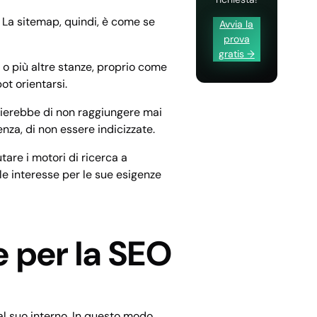
. La sitemap, quindi, è come se
Avvia la
prova
gratis →
 o più altre stanze, proprio come
ot orientarsi.
chierebbe di non raggiungere mai
enza, di non essere indicizzate.
utare i motori di ricerca a
le interesse per le sue esigenze
e per la SEO
al suo interno. In questo modo