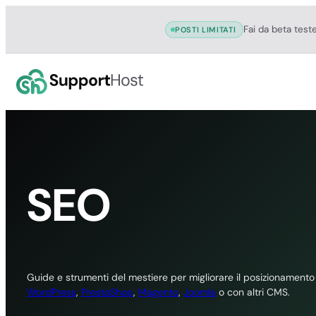
Fai da beta test
POSTI LIMITATI
Vai
al
contenuto
SEO
Guide e strumenti del mestiere per migliorare il posizionamento
WordPress
,
PrestaShop
,
Magento
,
Joomla
o con altri CMS.