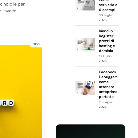
cindibile per
scriverla e
6 esempi
e. Invece
30 Luglio
2026
Rinnovo
Register:
prezzi di
SEO
hosting e
dominio
27 Luglio
2026
Facebook
Debugger:
come
ottenere
anteprime
perfette
23 Luglio
2026