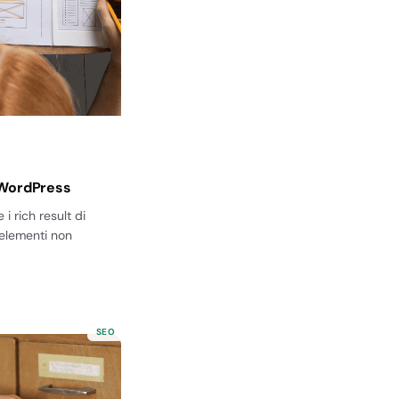
WordPress
i rich result di
 elementi non
SEO