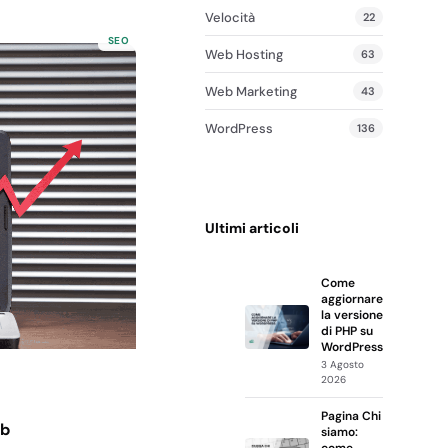
Velocità
22
SEO
Web Hosting
63
Web Marketing
43
WordPress
136
Ultimi articoli
Come
aggiornare
la versione
di PHP su
WordPress
3 Agosto
2026
Pagina Chi
eb
siamo:
come