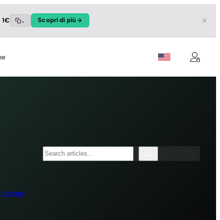
a 1€
.
Scopri di più
ne
Search
n
hosting