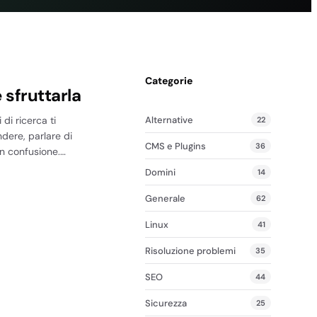
Categorie
 sfruttarla
Alternative
 di ricerca ti
22
dere, parlare di
CMS e Plugins
36
n confusione.…
Domini
14
Generale
62
Linux
41
Risoluzione problemi
35
SEO
44
Sicurezza
25