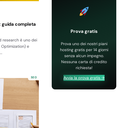
: guida completa
Prova gratis
d research è uno dei
Prova uno dei nostri piani
 Optimization) e
hosting gratis per 14 giorni
e…
senza alcun impegno.
Nessuna carta di credito
richiesta!
Avvia la prova gratis →
SEO