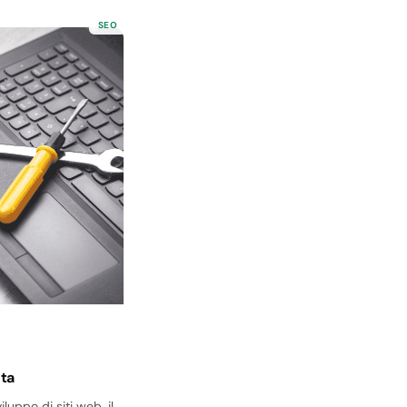
SEO
eta
luppo di siti web, il