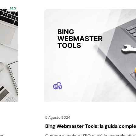
SEO
5 Agosto 2024
Bing Webmaster Tools: la guida compl
ggi
Quando si parla di SEO e, più in generale, di svi