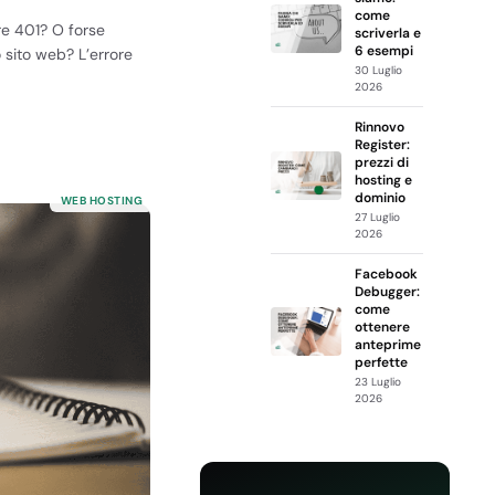
come
ore 401? O forse
scriverla e
6 esempi
 sito web? L’errore
30 Luglio
2026
Rinnovo
Register:
prezzi di
hosting e
dominio
WEB HOSTING
27 Luglio
2026
Facebook
Debugger:
come
ottenere
anteprime
perfette
23 Luglio
2026