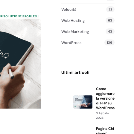
Velocità
22
RISOLUZIONE PROBLEMI
Web Hosting
63
Web Marketing
43
WordPress
136
Ultimi articoli
Come
aggiornare
la versione
di PHP su
WordPress
3 Agosto
2026
Pagina Chi
siamo: