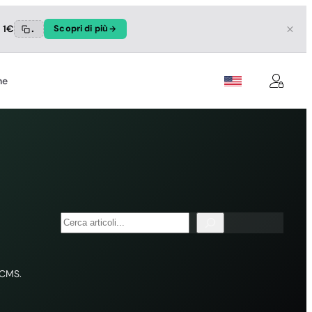
a 1€
.
Scopri di più
ne
Cerca
i CMS.