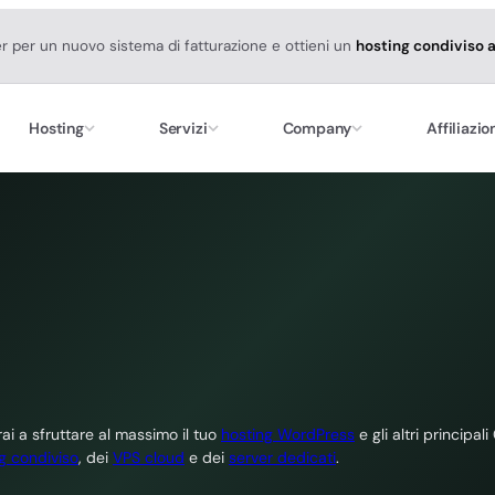
er per un nuovo sistema di fatturazione e ottieni un
hosting condiviso 
Hosting
Servizi
Company
Affiliazio
i a sfruttare al massimo il tuo
hosting WordPress
e gli altri principal
g condiviso
, dei
VPS cloud
e dei
server dedicati
.