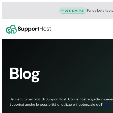
Fai da beta test
POSTI LIMITATI
Vai
al
contenuto
Blog
Benvenuto nel blog di SupportHost. Con le nostre guide imparera
Scoprirai anche le possibilità di utilizzo e il potenziale dell’
hostin