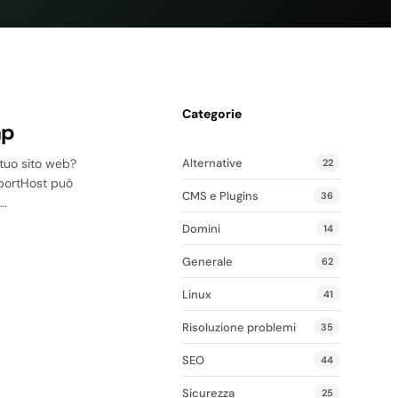
Categorie
ap
Alternative
 tuo sito web?
22
pportHost può
CMS e Plugins
36
a…
Domini
14
Generale
62
Linux
41
Risoluzione problemi
35
SEO
44
Sicurezza
25