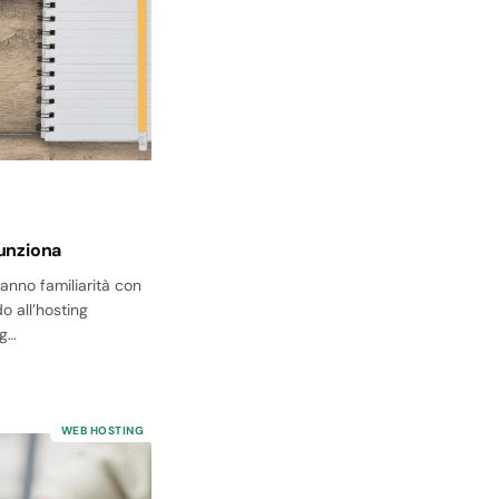
unziona
anno familiarità con
o all’hosting
ng…
WEB HOSTING