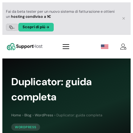
Fai da beta tester per un nuovo sistema di fatturazione e ottieni
un
hosting condiviso a 1€
Scopri di più
.
Duplicator: guida
completa
Home
»
Blog
»
WordPress
»
Duplicator: guida completa
WORDPRESS