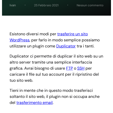
su
Ivan
25 Febbraio 2021
Nessun commento
Duplic
guida
compl
Esistono diversi modi per
trasferire un sito
WordPress
, per farlo in modo semplice possiamo
utilizzare un plugin come
Duplicator
tra i tanti.
Duplicator ci permette di duplicar il sito web su un
altro server tramite una semplice interfaccia
grafica. Avrai bisogno di usare
FTP
o
SSH
per
caricare il file sul tuo account per il ripristino del
tuo sito web.
Tieni in mente che in questo modo trasferisci
soltanto il sito web, il plugin non si occupa anche
del
trasferimento email
.