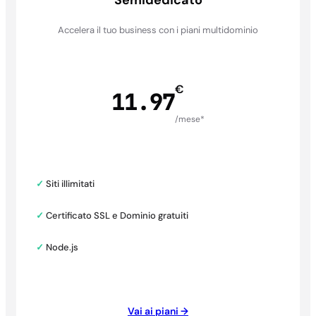
Semidedicato
Accelera il tuo business con i piani multidominio
€
11.97
/mese*
✓
Siti illimitati
✓
Certificato SSL e Dominio gratuiti
✓
Node.js
Vai ai piani →