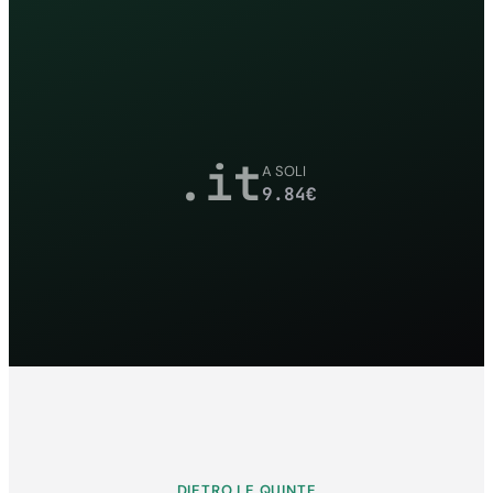
.it
A SOLI
9.84
€
DIETRO LE QUINTE