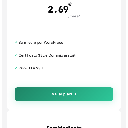
€
2.69
/mese*
✓
Su misura per WordPress
✓
Certificato SSL e Dominio gratuiti
✓
WP-CLI e SSH
Vai ai piani →