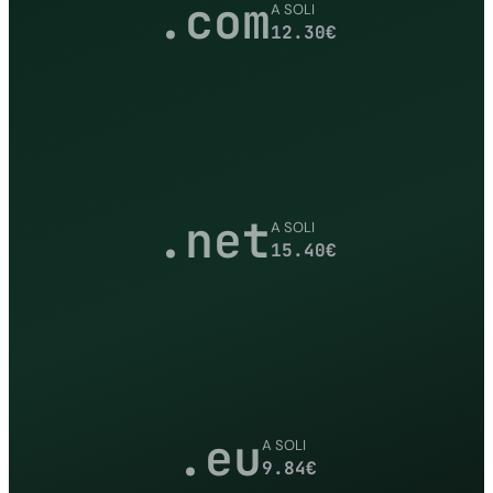
.com
A SOLI
12.30
€
.net
A SOLI
15.40
€
.eu
A SOLI
9.84
€