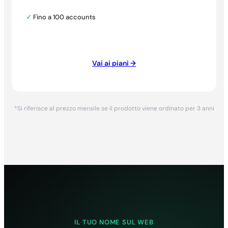
✓
Fino a 100 accounts
Vai ai piani →
*Si riferisce al prezzo mensile se il prodotto viene ordinato per 3 anni
IL TUO NOME SUL WEB