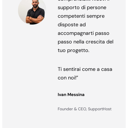
portata di tutti.
Niente più tecnicismi,
risposte standard e
assistenza formale. Ci
diamo del tu e ti diamo
spiegazioni chiare e
comprensibili. Ricevi il
supporto di persone
competenti sempre
disposte ad
accompagnarti passo
passo nella crescita del
tuo progetto.