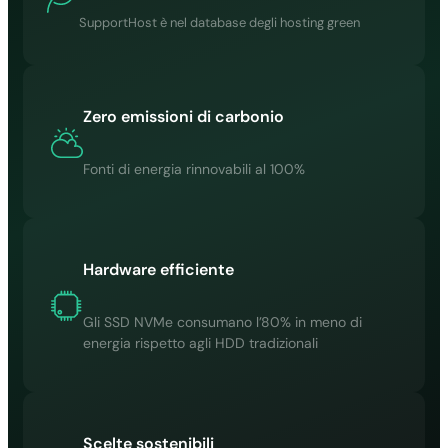
SupportHost è nel database degli hosting green
Zero emissioni di carbonio
Fonti di energia rinnovabili al 100%
Hardware efficiente
Gli SSD NVMe consumano l’80% in meno di
energia rispetto agli HDD tradizionali
Scelte sostenibili