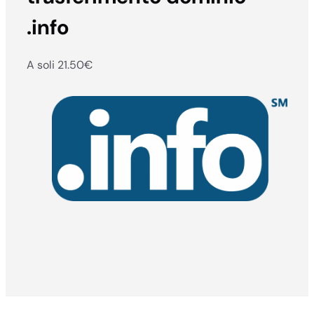
.info
A soli 21.50
€