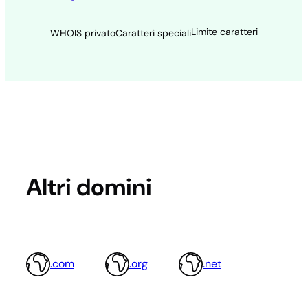
Limite caratteri
WHOIS privato
Caratteri speciali
Altri domini
.com
.org
.net