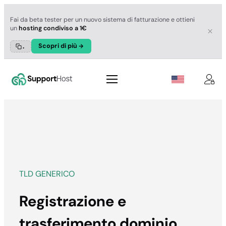
Fai da beta tester per un nuovo sistema di fatturazione e ottieni
un
hosting condiviso a 1€
Scopri di più
.
Vai
al
contenuto
TLD GENERICO
Registrazione e
trasferimento dominio