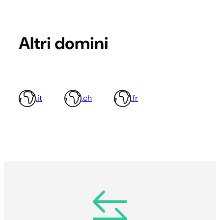
Altri domini
.it
.ch
.fr