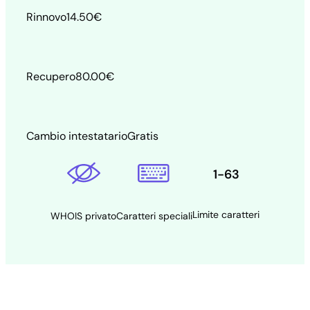
Rinnovo
14.50
€
Recupero
80.00
€
Cambio intestatario
Gratis
1-63
Limite caratteri
WHOIS privato
Caratteri speciali