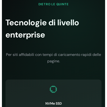
DIETRO LE QUINTE
✓
✓
Tecnologie di livello
✓
enterprise
Backup giornalieri
(30 giorni)
✓
✓
Per siti affidabili con tempi di caricamento rapidi delle
pagine.
✓
✓
Protezione anti
DDoS
✓
✓
NVMe SSD