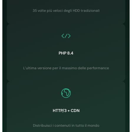
✓
35 volte più veloci degli HDD tradizionali
✓
Scansione
Malware
✓
✓
PHP 8.4
✓
L’ultima versione per il massimo delle performance
✓
Account isolati
✓
✓
HTTP/3 + CDN
✓
✓
Distribuisci i contenuti in tutto il mondo