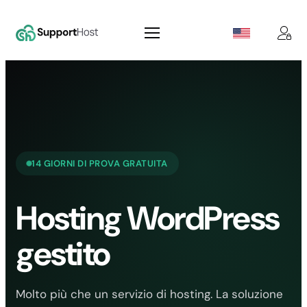
Vai
al
contenuto
14 GIORNI DI PROVA GRATUITA
Hosting WordPress
gestito
Molto più che un servizio di hosting. La soluzione