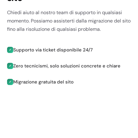
EMAIL E
Chiedi aiuto al nostro team di supporto in qualsiasi
DATABASE
momento. Possiamo assisterti dalla migrazione del sito
fino alla risoluzione di qualsiasi problema.
Supporto via ticket disponibile 24/7
✓
Zero tecnicismi, solo soluzioni concrete e chiare
✓
Account email
Illimitati
Migrazione gratuita del sito
✓
Illimitati
Illimitati
Illimitati
Database MySQL
Illimitati