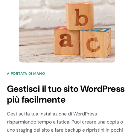
20 MB/s
20 MB/s
40 MB/s
Processi PHP
20
25
25
35
A PORTATA DI MANO
Node.js
Gestisci il tuo sito WordPress
✗
più facilmente
✗
Gestisci la tua installazione di WordPress
✗
risparmiando tempo e fatica. Puoi creare una copia o
✓
uno staging del sito e fare backup e ripristini in pochi