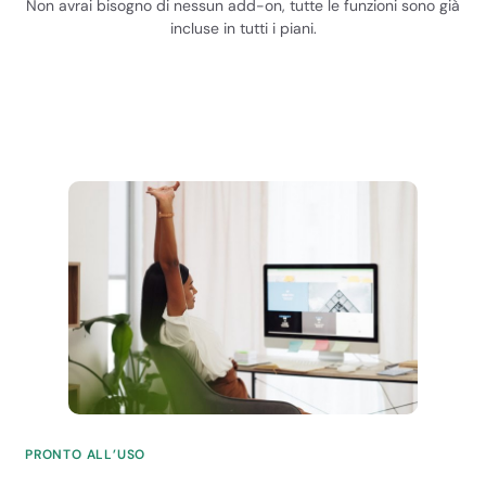
Non avrai bisogno di nessun add-on, tutte le funzioni sono già
incluse in tutti i piani.
Illimitato
Illimitato
Visite mensili
(stima)
10.000
30.000
45.000
100.000
Inode
Illimitati
Illimitati
Illimitati
PRONTO ALL’USO
Illimitati