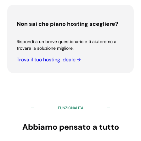
Non sai che piano hosting scegliere?
Rispondi a un breve questionario e ti aiuteremo a
trovare la soluzione migliore.
Spazio su dischi
Trova il tuo hosting ideale →
SSD NVMe
15 GB
40 GB
40 GB
60 GB
FUNZIONALITÀ
Traffico mensile
Abbiamo pensato a tutto
Illimitato
Illimitato