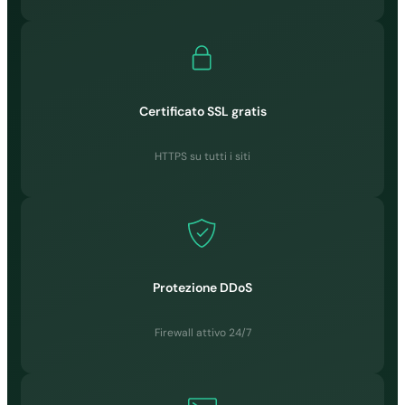
GESTIONE E
ACCESSI
Certificato SSL gratis
HTTPS su tutti i siti
cPanel
✓
✓
✓
Protezione DDoS
✓
Firewall attivo 24/7
LiteSpeed Web
Server
✗