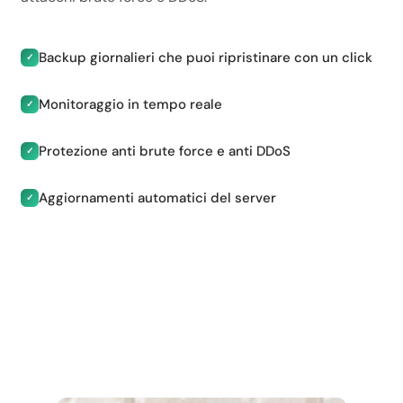
RAM
Backup giornalieri che puoi ripristinare con un click
2 GB
✓
2.5 GB
Monitoraggio in tempo reale
✓
2.5 GB
Protezione anti brute force e anti DDoS
4 GB
✓
CPU
Aggiornamenti automatici del server
✓
2 core
2.5 core
2.5 core
4 core
I/O
10 MB/s