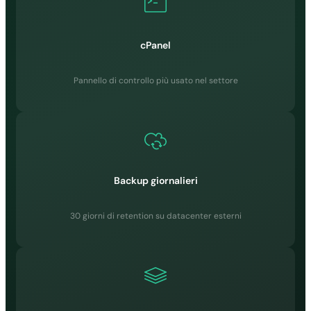
✗
✓
cPanel
✓
Pannello di controllo più usato nel settore
Accesso SSH
✓
✓
✓
Backup giornalieri
✓
SFTP
30 giorni di retention su datacenter esterni
✓
✓
✓