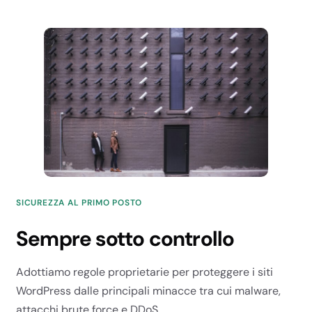
Illimitati
Illimitati
Illimitati
PERFORMANCE
SICUREZZA AL PRIMO POSTO
Versione PHP
Sempre sotto controllo
Fino a 8.4
Fino a 8.4
Adottiamo regole proprietarie per proteggere i siti
Fino a 8.4
WordPress dalle principali minacce tra cui malware,
Fino a 8.4
attacchi brute force e DDoS.