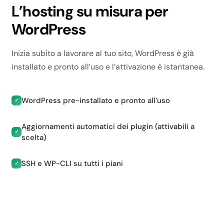
L’hosting su misura per
SITI E DOMINI
WordPress
Inizia subito a lavorare al tuo sito, WordPress è già
installato e pronto all’uso e l’attivazione è istantanea.
Siti
WordPress pre-installato e pronto all’uso
✓
1
Aggiornamenti automatici dei plugin (attivabili a
✓
1
scelta)
1
SSH e WP-CLI su tutti i piani
✓
Illimitati
Domini aggiuntivi
✗
✗