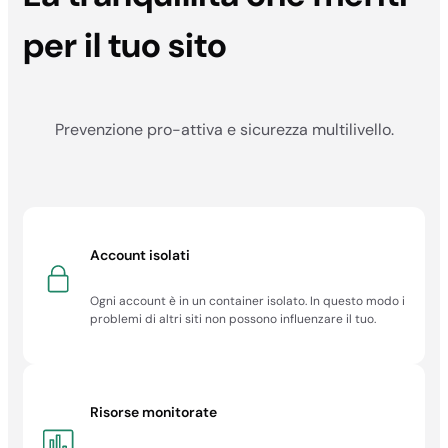
99.9%
per il tuo sito
Garanzia di
rimborso
30 giorni
Prevenzione pro-attiva e sicurezza multilivello.
30 giorni
30 giorni
30 giorni
Account isolati
Prezzo bloccato
al rinnovo
Ogni account è in un container isolato. In questo modo i
problemi di altri siti non possono influenzare il tuo.
✓
✓
✓
Risorse monitorate
✓