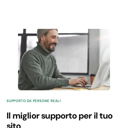
✗
✓
Sottodomini
Illimitati
Illimitati
Illimitati
Illimitati
Dominio gratuito
per sempre
✓
SUPPORTO DA PERSONE REALI
✓
Il miglior supporto per il tuo
✓
sito
✓