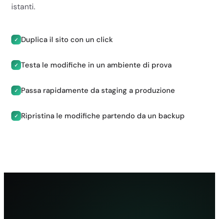
CDN gratuita
istanti.
✓
✓
Duplica il sito con un click
✓
✓
Testa le modifiche in un ambiente di prova
✓
✓
SICUREZZA E
Passa rapidamente da staging a produzione
✓
BACKUP
Ripristina le modifiche partendo da un backup
✓
Certificato SSL
gratuito
✓