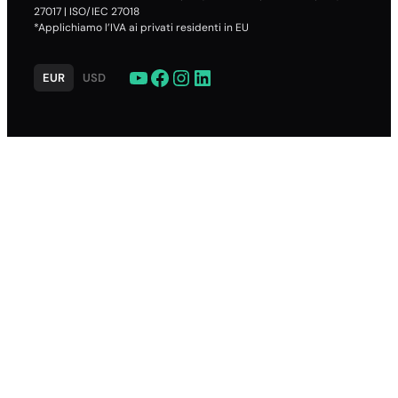
27017 | ISO/IEC 27018
*Applichiamo l’IVA ai privati residenti in EU
YouTube
Facebook
Instagram
LinkedIn
EUR
USD