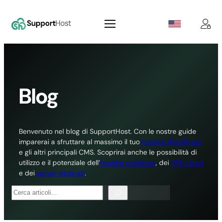
Vai
al
contenuto
Blog
Benvenuto nel blog di SupportHost. Con le nostre guide
imparerai a sfruttare al massimo il tuo
hosting WordPress
e gli altri principali CMS. Scoprirai anche le possibilità di
utilizzo e il potenziale dell’
hosting condiviso
, dei
VPS cloud
e dei
server dedicati
.
Cerca