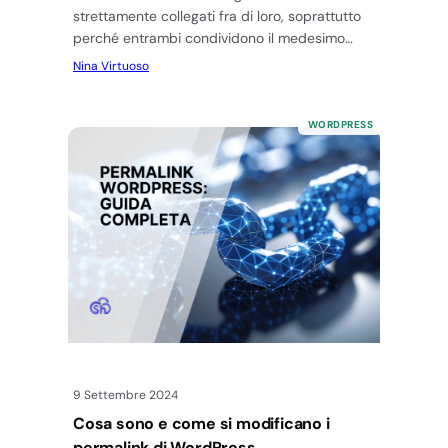
strettamente collegati fra di loro, soprattutto
perché entrambi condividono il medesimo
obiettivo: quello di semplificare il processo…
Nina Virtuoso
WORDPRESS
9 Settembre 2024
Cosa sono e come si modificano i
permalink di WordPress