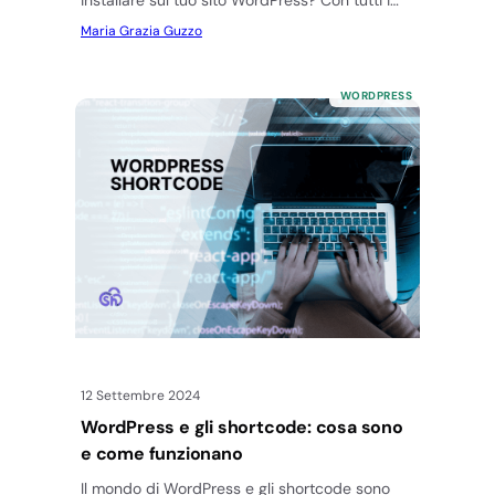
installare sul tuo sito WordPress? Con tutti i
plugin…
Maria Grazia Guzzo
WORDPRESS
12 Settembre 2024
WordPress e gli shortcode: cosa sono
e come funzionano
Il mondo di WordPress e gli shortcode sono