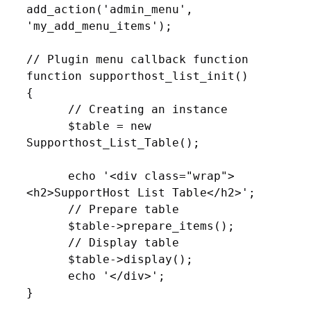
add_action('admin_menu', 
'my_add_menu_items');

// Plugin menu callback function

function supporthost_list_init()

{

      // Creating an instance

      $table = new 
Supporthost_List_Table();

      echo '<div class="wrap">
<h2>SupportHost List Table</h2>';

      // Prepare table

      $table->prepare_items();

      // Display table

      $table->display();

      echo '</div>';

}