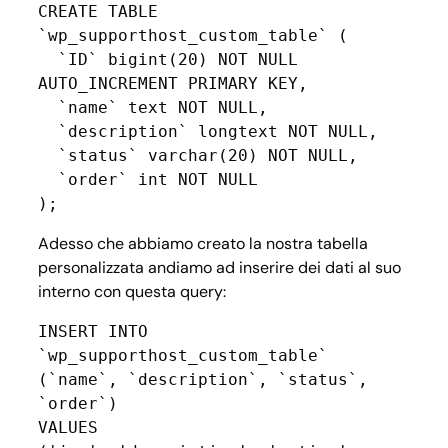
CREATE TABLE 
`wp_supporthost_custom_table` (

  `ID` bigint(20) NOT NULL 
AUTO_INCREMENT PRIMARY KEY,

  `name` text NOT NULL,

  `description` longtext NOT NULL,

  `status` varchar(20) NOT NULL,

  `order` int NOT NULL

);
Adesso che abbiamo creato la nostra tabella
personalizzata andiamo ad inserire dei dati al suo
interno con questa query:
INSERT INTO 
`wp_supporthost_custom_table` 
(`name`, `description`, `status`, 
`order`)

VALUES
