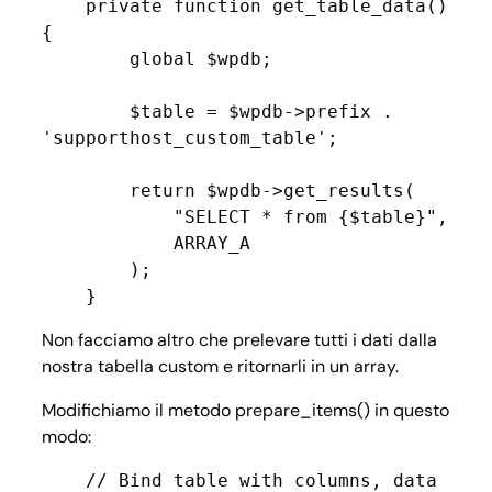
    private function get_table_data() 
{

        global $wpdb;

        $table = $wpdb->prefix . 
'supporthost_custom_table';

        return $wpdb->get_results(

            "SELECT * from {$table}",

            ARRAY_A

        );

    }
Non facciamo altro che prelevare tutti i dati dalla
nostra tabella custom e ritornarli in un array.
Modifichiamo il metodo prepare_items() in questo
modo:
    // Bind table with columns, data 