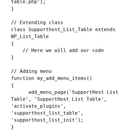
table.php');

}

// Extending class

class Supporthost_List_Table extends 
WP_List_Table

{

    // Here we will add our code

}

// Adding menu

function my_add_menu_items()

{

      add_menu_page('SupportHost List 
Table', 'SupportHost List Table', 
'activate_plugins', 
'supporthost_list_table', 
'supporthost_list_init');

}
