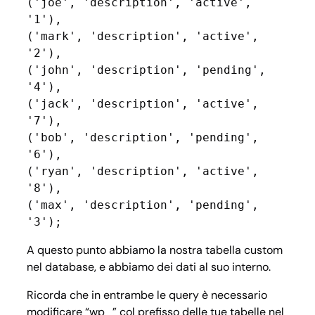
('joe', 'description', 'active', 
'1'),

('mark', 'description', 'active', 
'2'),

('john', 'description', 'pending', 
'4'),

('jack', 'description', 'active', 
'7'),

('bob', 'description', 'pending', 
'6'),

('ryan', 'description', 'active', 
'8'),

('max', 'description', 'pending', 
'3');
A questo punto abbiamo la nostra tabella custom
nel database, e abbiamo dei dati al suo interno.
Ricorda che in entrambe le query è necessario
modificare “wp_” col prefisso delle tue tabelle nel