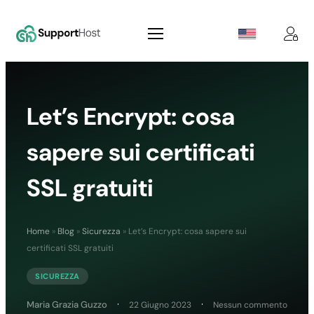
Let’s Encrypt: cosa
sapere sui certificati
SSL gratuiti
Home
»
Blog
»
Sicurezza
»
Let’s Encrypt: cosa sapere sui
certificati SSL gratuiti
SICUREZZA
su
Maria Grazia Guzzo
22 Giugno 2023
Nessun commento
Let’s