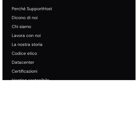
Perché SupportHost
Dicono di noi
Chi siamo
Lavora con noi
La nostra storia
Codice etico
Datacenter
Certificazioni
Hosting sostenibile
GDPR
Listino prezzi
Recensioni TrustPilot
Recensioni HostAdvice
Recensioni Facebook