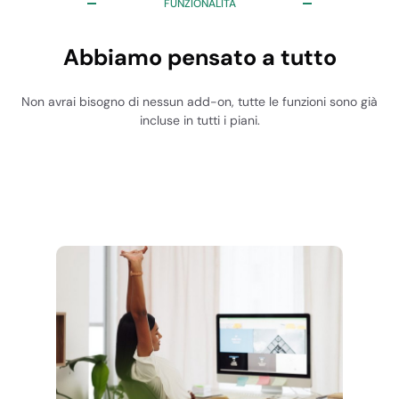
FUNZIONALITÀ
Traffico mensile
Abbiamo pensato a tutto
Illimitato
Illimitato
Non avrai bisogno di nessun add-on, tutte le funzioni sono già
incluse in tutti i piani.
Illimitato
Illimitato
Visite mensili
(stima)
10.000
30.000
45.000
100.000
Inode
Illimitati