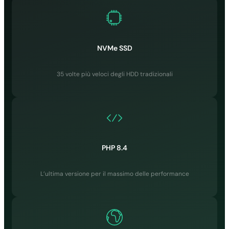
DDoS
✓
✓
NVMe SSD
✓
35 volte più veloci degli HDD tradizionali
✓
Scansione
Malware
✓
✓
PHP 8.4
✓
L’ultima versione per il massimo delle performance
✓
Account isolati
✓