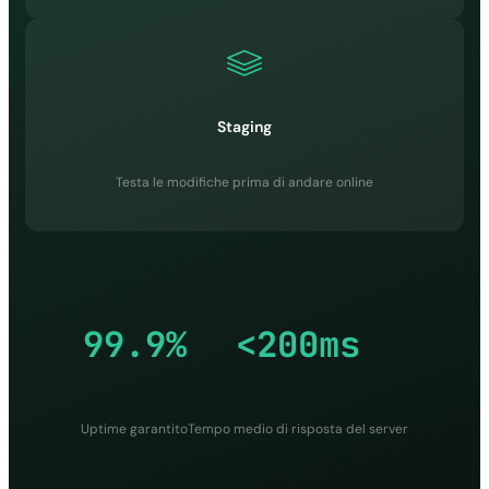
✓
✓
✓
✓
Staging
WP-CLI
Testa le modifiche prima di andare online
✓
✓
✓
✓
99.9%
<200ms
Staging
✓
✓
Uptime garantito
Tempo medio di risposta del server
✓