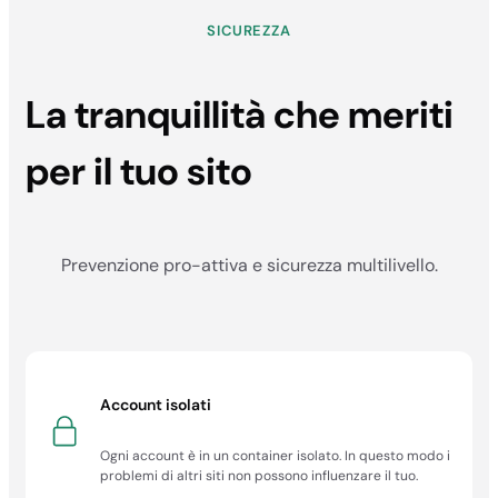
SICUREZZA
99.9%
99.9%
La tranquillità che meriti
99.9%
99.9%
per il tuo sito
Garanzia di
rimborso
30 giorni
Prevenzione pro-attiva e sicurezza multilivello.
30 giorni
30 giorni
30 giorni
Account isolati
Prezzo bloccato
al rinnovo
Ogni account è in un container isolato. In questo modo i
problemi di altri siti non possono influenzare il tuo.
✓