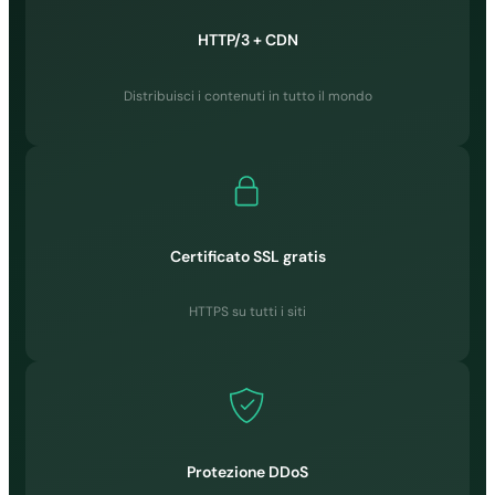
✓
HTTP/3 + CDN
✓
✓
Distribuisci i contenuti in tutto il mondo
GESTIONE E
ACCESSI
Certificato SSL gratis
HTTPS su tutti i siti
cPanel
✓
✓
✓
Protezione DDoS