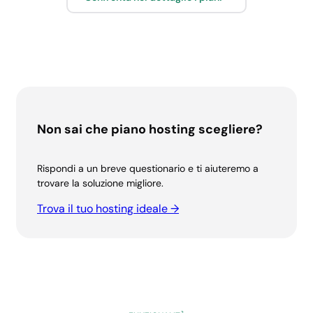
SPAZIO E
TRAFFICO
Non sai che piano hosting scegliere?
Rispondi a un breve questionario e ti aiuteremo a
trovare la soluzione migliore.
Spazio su dischi
Trova il tuo hosting ideale →
SSD NVMe
15 GB
40 GB
40 GB
60 GB