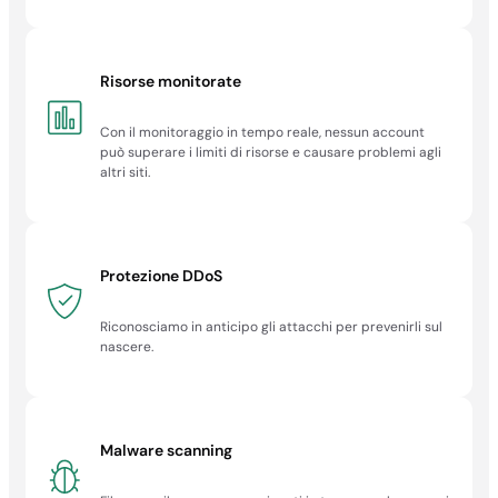
✓
✓
Risorse monitorate
✓
Con il monitoraggio in tempo reale, nessun account
Certificazioni ISO
può superare i limiti di risorse e causare problemi agli
altri siti.
✓
✓
✓
Protezione DDoS
✓
Riconosciamo in anticipo gli attacchi per prevenirli sul
nascere.
Malware scanning