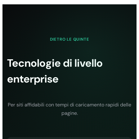
Certificato SSL
gratuito
✓
DIETRO LE QUINTE
✓
✓
Tecnologie di livello
✓
enterprise
Backup giornalieri
(30 giorni)
✓
✓
Per siti affidabili con tempi di caricamento rapidi delle
pagine.
✓
✓
Protezione anti