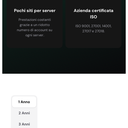
Pochi siti per server
Azienda certificata
ISO
Prestazioni costanti
grazie a un ridotto
ISO 9001, 27001, 14001,
numero di account su
27017 e 27018.
ogni server.
1 Anno
2 Anni
3 Anni