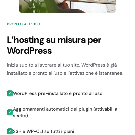
Illimitati
Illimitati
PRONTO ALL’USO
Illimitati
L’hosting su misura per
SITI E DOMINI
WordPress
Inizia subito a lavorare al tuo sito, WordPress è già
installato e pronto all’uso e l’attivazione è istantanea.
Siti
WordPress pre-installato e pronto all’uso
✓
1
Aggiornamenti automatici dei plugin (attivabili a
✓
1
scelta)
1
SSH e WP-CLI su tutti i piani
✓