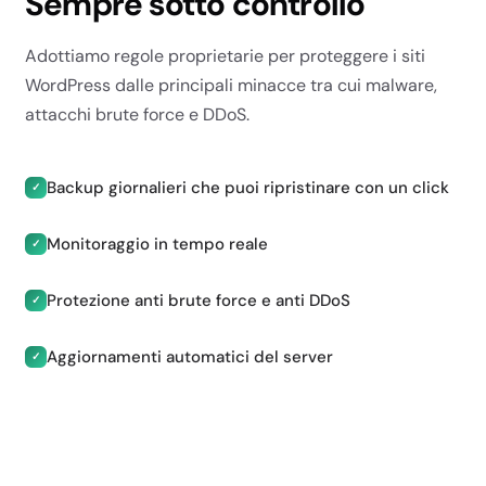
Sempre sotto controllo
Fino a 8.4
Adottiamo regole proprietarie per proteggere i siti
Fino a 8.4
WordPress dalle principali minacce tra cui malware,
Fino a 8.4
attacchi brute force e DDoS.
RAM
Backup giornalieri che puoi ripristinare con un click
2 GB
✓
2.5 GB
Monitoraggio in tempo reale
✓
2.5 GB
Protezione anti brute force e anti DDoS
4 GB
✓
CPU
Aggiornamenti automatici del server
✓
2 core
2.5 core
2.5 core