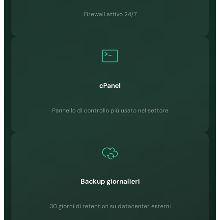
✓
Firewall attivo 24/7
LiteSpeed Web
Server
✗
✗
✓
cPanel
✓
Pannello di controllo più usato nel settore
Accesso SSH
✓
✓
✓
Backup giornalieri
✓
SFTP
30 giorni di retention su datacenter esterni