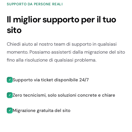
SUPPORTO DA PERSONE REALI
✓
Il miglior supporto per il tuo
✓
sito
✓
EMAIL E
Chiedi aiuto al nostro team di supporto in qualsiasi
DATABASE
momento. Possiamo assisterti dalla migrazione del sito
fino alla risoluzione di qualsiasi problema.
Supporto via ticket disponibile 24/7
✓
Zero tecnicismi, solo soluzioni concrete e chiare
✓
Account email
Illimitati
Migrazione gratuita del sito
✓
Illimitati
Illimitati