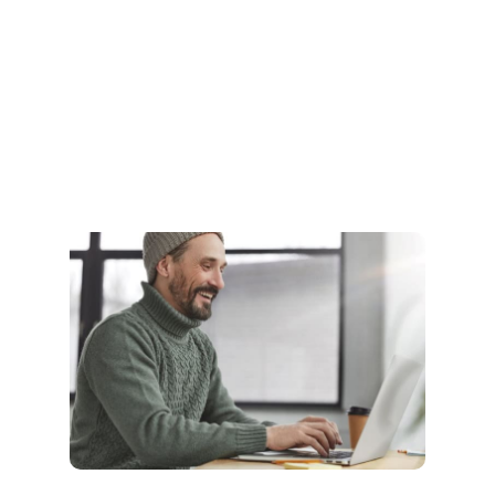
Illimitati
Domini aggiuntivi
✗
✗
✗
✓
Sottodomini
Illimitati
Illimitati
Illimitati
Illimitati
Dominio gratuito
per sempre
✓